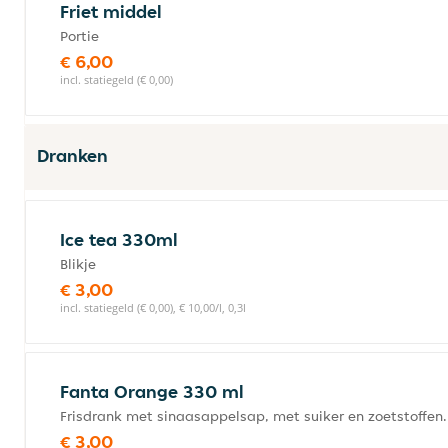
Friet middel
Portie
€ 6,00
incl. statiegeld (€ 0,00)
Dranken
Ice tea 330ml
Blikje
€ 3,00
incl. statiegeld (€ 0,00), € 10,00/l, 0,3l
Fanta Orange 330 ml
Frisdrank met sinaasappelsap, met suiker en zoetstoffen.
€ 3,00