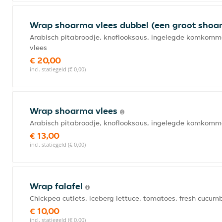
Wrap shoarma vlees dubbel (een groot sho
Arabisch pitabroodje, knoflooksaus, ingelegde komkomme
vlees
€ 20,00
incl. statiegeld (€ 0,00)
Wrap shoarma vlees
Arabisch pitabroodje, knoflooksaus, ingelegde komkommer
€ 13,00
incl. statiegeld (€ 0,00)
Wrap falafel
Chickpea cutlets, iceberg lettuce, tomatoes, fresh cucumb
€ 10,00
incl. statiegeld (€ 0,00)