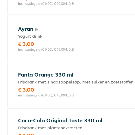
incl. statiegeld (€ 0,00), € 10,00/l, 0,3l
Ayran
Yogurt drink
€ 3,00
incl. statiegeld (€ 0,00), € 15,00/l, 0,2l
Fanta Orange 330 ml
Frisdrank met sinaasappelsap, met suiker en zoetstoffen.
€ 3,00
incl. statiegeld (€ 0,00), € 10,00/l, 0,3l
Coca-Cola Original Taste 330 ml
Frisdrank met plantenextracten.