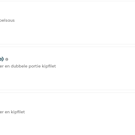
ppelsaus
a)
 en dubbele portie kipfilet
 en kipfilet